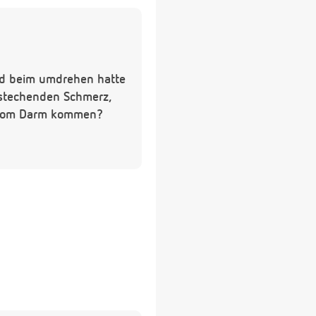
und beim umdrehen hatte
 stechenden Schmerz,
h vom Darm kommen?