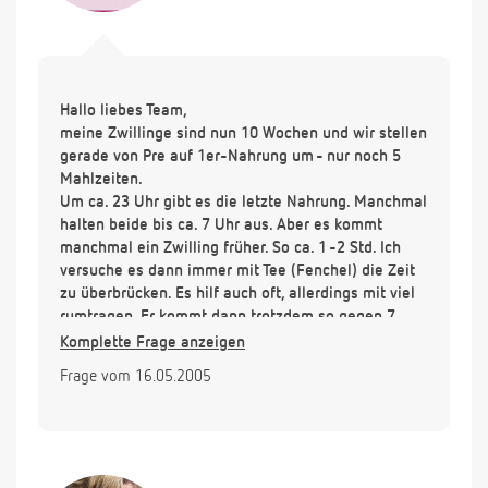
Hallo liebes Team,
meine Zwillinge sind nun 10 Wochen und wir stellen
gerade von Pre auf 1er-Nahrung um - nur noch 5
Mahlzeiten.
Um ca. 23 Uhr gibt es die letzte Nahrung. Manchmal
halten beide bis ca. 7 Uhr aus. Aber es kommt
manchmal ein Zwilling früher. So ca. 1 -2 Std. Ich
versuche es dann immer mit Tee (Fenchel) die Zeit
zu überbrücken. Es hilf auch oft, allerdings mit viel
rumtragen. Er kommt dann trotzdem so gegen 7
/7:30 Uhr.
Komplette Frage anzeigen
Jetzt meine Frage:
Frage vom 16.05.2005
ist das i.O.?? Oder soll ich eine kleine Menge 1er-
Nahrung geben? Oder füll ich ihm dann den Bauch
so, dass er irgendwann immer mehr essen möchte (
er trinkt um ca. 5 Uhr zwischen 80 - 120 ml Tee)