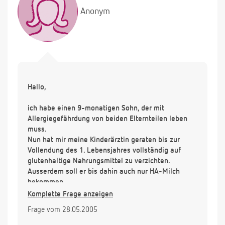
Anonym
Hallo,
ich habe einen 9-monatigen Sohn, der mit
Allergiegefährdung von beiden Elternteilen leben
muss.
Nun hat mir meine Kinderärztin geraten bis zur
Vollendung des 1. Lebensjahres vollständig auf
glutenhaltige Nahrungsmittel zu verzichten.
Ausserdem soll er bis dahin auch nur HA-Milch
bekommen.
Muss das wirklich so sein? Kann ich nicht
Komplette Frage anzeigen
wenigstens auf eine normale Säuglingsfolgemilch
Frage vom 28.05.2005
umsteigen?