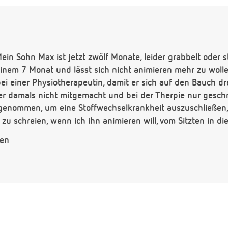
ein Sohn Max ist jetzt zwölf Monate, leider grabbelt oder st
seinem 7 Monat und lässt sich nicht animieren mehr zu wolle
i einer Physiotherapeutin, damit er sich auf den Bauch dr
er damals nicht mitgemacht und bei der Therpie nur geschr
genommen, um eine Stoffwechselkrankheit auszuschließen, a
zu schreien, wenn ich ihn animieren will, vom Sitzten in di
 ein paar Tipps geben oder braucht er einfach etwas läng
gen
h dafür sehr weit ist und schön deutlich "Mama, Pappa usw
 Schlafen. Er hat eigentlich schon sehr zeitig durchgeschla
en 19 Uhr ins Bett - und da ist er auch müde - er schläft d
ll nicht mehr schlafen. Habe auch schon probiert ihn läng
Ich habe ihn auch schon eine ganze Weile schreien lassen, 
 oder er schläft nur kurz wieder ein, um dann erneut etwa