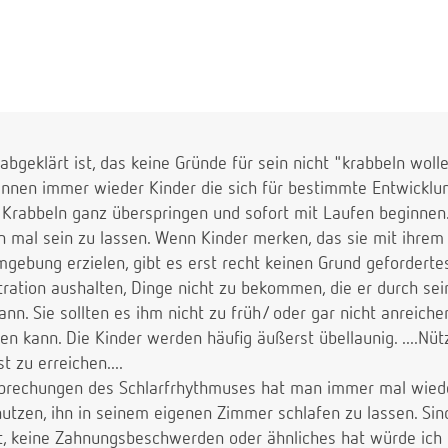
ter, soll ich ihn rausnehmen oder schreien lassen? Dazu m
m Schlafzimmer schläft und ich ihn gern jetzt auch allein 
abgeklärt ist, das keine Gründe für sein nicht "krabbeln woll
ennen immer wieder Kinder die sich für bestimmte Entwicklun
B. Krabbeln ganz überspringen und sofort mit Laufen beginnen
 mal sein zu lassen. Wenn Kinder merken, das sie mit ihrem 
gebung erzielen, gibt es erst recht keinen Grund gefordertes
tration aushalten, Dinge nicht zu bekommen, die er durch se
kann. Sie sollten es ihm nicht zu früh/ oder gar nicht anreich
en kann. Die Kinder werden häufig äußerst übellaunig. ....Nüt
 zu erreichen....
rechungen des Schlarfrhythmuses hat man immer mal wieder.
tzen, ihn in seinem eigenen Zimmer schlafen zu lassen. Sind 
, keine Zahnungsbeschwerden oder ähnliches hat würde ich 