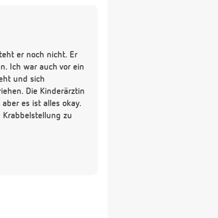
eht er noch nicht. Er
n. Ich war auch vor ein
eht und sich
iehen. Die Kinderärztin
ber es ist alles okay.
e Krabbelstellung zu
er? Ich muss dazu
." sagt.
fen. Jetzt seit einigen
ann ca. 1 h und ist
er aufzulassen, aber es
entweder er beruhigt
s später loszuheulen.