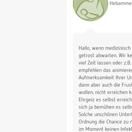
Hebamme
Ich weiß nicht mehr wei
er immer noch bei uns i
Vielen Dank.
Yvonne
Hallo, wenn medizinisch 
getrost abwarten. Wir k
viel Zeit lassen oder z.
empfehlen das animieren
Aufmerksamkeit Ihrer Um
dann aber auch die Frus
wollen, nicht erreichen 
Ehrgeiz es selbst erreich
sich ja bemühen es selbst
Solche unschönen Unterb
Ordnung die Chance zu nu
im Moment keinen Infekt