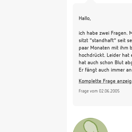
Hallo,
ich habe zwei Fragen. M
sitzt "standhaft" seit 
paar Monaten mit ihm be
hochdrückt. Leider hat 
hat auch schon Blut ab
Er fängt auch immer an 
kommen. Können Sie mir
Komplette Frage anzei
sagen, das er sprachlic
Frage vom 02.06.2005
Die zweite Frage ist zum
Wochen lege ich ihn geg
dann wieder wach und wi
ist immer das gleiche. 
sich dann garnicht mehr