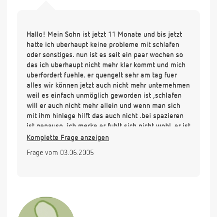
Hallo! Mein Sohn ist jetzt 11 Monate und bis jetzt
hatte ich uberhaupt keine probleme mit schlafen
oder sonstiges. nun ist es seit ein paar wochen so
das ich uberhaupt nicht mehr klar kommt und mich
uberfordert fuehle. er quengelt sehr am tag fuer
alles wir können jetzt auch nicht mehr unternehmen
weil es einfach unmöglich geworden ist ,schlafen
will er auch nicht mehr allein und wenn man sich
mit ihm hinlege hilft das auch nicht .bei spazieren
ist genauso .ich merke er fuhlt sich nicht wohl. er ist
nicht krank weil bei arzt war ich schon. ich weiss
Komplette Frage anzeigen
nicht ob es nur eine phase ist weil er total mobil
Frage vom 03.06.2005
geworden ist ,laufen kann er zwar noch nicht oder
ob sonst noch dahinter steckt. ich hoffe ihr könnte
mir helfen weil ich mich momentan sehr hilflos
fuehle.
danke
Angelique