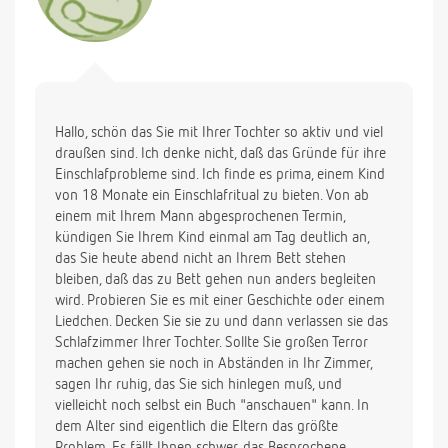
ihr das alleine schlafen schmackhaft zu machen? Es
zerrt an den Nerven jeden Tag neben dem Bettchen
zu stehen und warten bis sie eingeschlafen ist. Wie
kann ich sie dazu bewegen alleine einzuschlafen?
Hallo, schön das Sie mit Ihrer Tochter so aktiv und viel
draußen sind. Ich denke nicht, daß das Gründe für ihre
Einschlafprobleme sind. Ich finde es prima, einem Kind
von 18 Monate ein Einschlafritual zu bieten. Von ab
einem mit Ihrem Mann abgesprochenen Termin,
kündigen Sie Ihrem Kind einmal am Tag deutlich an,
das Sie heute abend nicht an Ihrem Bett stehen
bleiben, daß das zu Bett gehen nun anders begleiten
wird. Probieren Sie es mit einer Geschichte oder einem
Liedchen. Decken Sie sie zu und dann verlassen sie das
Schlafzimmer Ihrer Tochter. Sollte Sie großen Terror
machen gehen sie noch in Abständen in Ihr Zimmer,
sagen Ihr ruhig, das Sie sich hinlegen muß, und
vielleicht noch selbst ein Buch "anschauen" kann. In
dem Alter sind eigentlich die Eltern das größte
Problem. Es fällt Ihnen schwer, das Besprochene