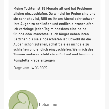
Meine Tochter ist 18 Monate alt und hat Probleme
alleine einzuschlafen. Da wir viel im Freien sind und
sie sehr aktiv ist, fällt es ihr am Abend sehr schwer
ihre Augen zu schließen und endlich einzuschlafen.
Ich verbringe jeden Tag mindestens eine halbe
Stunde oder manchmal auch länger neben ihren
Bettchen bis sie eingeschlafen ist. Obwohl ihr die
Augen schon zufallen, schafft sie es nicht sie zu
schließen und endlich einzuschlafen. Wenn ich das
Zimmer verlasse, steht sie sofort auf und beginnt zu
weinen. Sie hört erst wieder auf, wenn ich das
Komplette Frage anzeigen
Zimmer betrete und mich neben ihr Bettchen stelle
Frage vom 14.06.2005
um es zu trösten und ihr klar zu machen, dass ich
bei ihr bleibe bis sie eingeschlafen ist. Dann bleibt
sie liegen und schließt nach längerer Zeit ihre
Augen. Neben mir und meinem Mann schläft sie
nicht ein. Wenn ich sie zum einschlafen in unser
Bett hole, schläft sie nicht ein. Da tollt sie nur
herum. Also kann ich mich zum schlafen gehen
Hebamme
nicht neben sie hinlegen. Was kann ich machen um