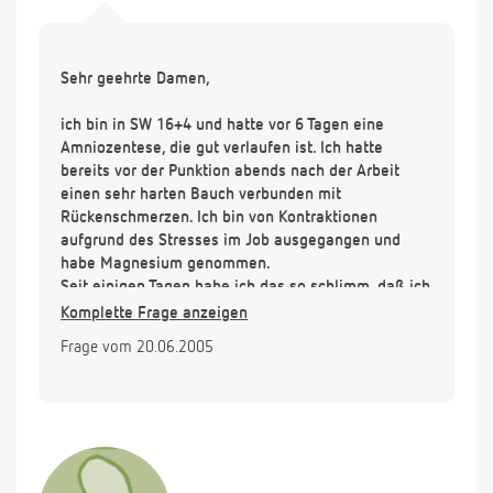
Sehr geehrte Damen,
ich bin in SW 16+4 und hatte vor 6 Tagen eine
Amniozentese, die gut verlaufen ist. Ich hatte
bereits vor der Punktion abends nach der Arbeit
einen sehr harten Bauch verbunden mit
Rückenschmerzen. Ich bin von Kontraktionen
aufgrund des Stresses im Job ausgegangen und
habe Magnesium genommen.
Seit einigen Tagen habe ich das so schlimm, daß ich
ab mittags nicht mehr aufrecht laufen oder stehen
Komplette Frage anzeigen
kann und das Gefühl habe,daß mir sonst der Bauch
Frage vom 20.06.2005
reißt, zudem immer noch die Rückenschmerzen.
Haben Sie das in Bezug auf
Gebärmutterkontraktionen schon mal gehört?
Danke für eine Antwort