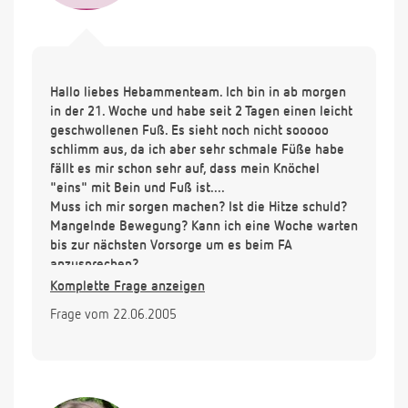
Hallo liebes Hebammenteam. Ich bin in ab morgen
in der 21. Woche und habe seit 2 Tagen einen leicht
geschwollenen Fuß. Es sieht noch nicht sooooo
schlimm aus, da ich aber sehr schmale Füße habe
fällt es mir schon sehr auf, dass mein Knöchel
"eins" mit Bein und Fuß ist....
Muss ich mir sorgen machen? Ist die Hitze schuld?
Mangelnde Bewegung? Kann ich eine Woche warten
bis zur nächsten Vorsorge um es beim FA
anzusprechen?
Danke für eine Antwort hinsichtlich der nächsten
Komplette Frage anzeigen
Schritte. Maike
Frage vom 22.06.2005