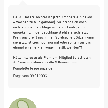
Hallo! Unsere Tochter ist jetzt 9 Monate alt (davon
4 Wochen zu früh geboren). Sie dreht sich noch
nicht von der Bauchlage in die Rückenlage und
umgekehrt. In der Bauchlage dreht sie sich jetzt im
Kreis und greift nach ihren Spielsachen. Sitzen kann
sie jetzt. Ist dies noch normal oder sollten wir uns
einmal an eine Krankengymnastik wenden??
Hätte interesse als Premium-Mitglied beizutreten.
Auf was beziehen sich die 3 Fragen - pro
Sprechstunde oder pro Jahr??
Komplette Frage anzeigen
Frage vom 09.01.2006
Bitte um Rückantwort.MFG