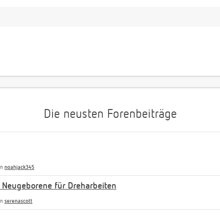
Die neusten Forenbeiträge
on
noahjack345
 Neugeborene für Dreharbeiten
on
serenascott