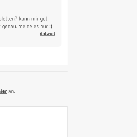
letten? kann mir gut
t genau. meine es nur :)
Antwort
hier
an.