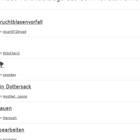
uchtblasenvorfall
on
stuart012broad
on
VittoCheri2
💐
on
smonkey
n Dottersack
on
mostbet_casino
rauen
on
theresafr
bearbeiten
on
ernarmor