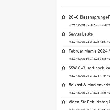
✿
20+0 Blasensprung+Fr
letzte Antwort
05.08.2026 14:40
v
✿
Servus Leute
letzte Antwort
02.08.2026 12:17
v
✿
Februar Mamis 2024 
letzte Antwort
30.07.2026 08:45
v
✿
SSW 6+3 und noch kei
letzte Antwort
25.07.2026 11:54
v
✿
Beikost & Markenvert
letzte Antwort
24.07.2026 15:16
v
✿
Video für Geburtstag 
letzte Antwort
20.07.2026 09:33
v