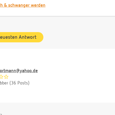
ch & schwanger werden
neuesten Antwort
neortmann@yahoo.de
ubber (36 Posts)