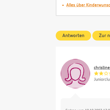
Alles über Kinderwuns
Antworten
Zur 
christi
Juniorcl