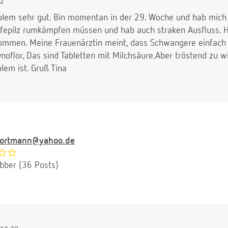
02
oblem sehr gut. Bin momentan in der 29. Woche und hab mich 
epilz rumkämpfen müssen und hab auch straken Ausfluss. Ha
ommen. Meine Frauenärztin meint, dass Schwangere einfach a
flor, Das sind Tabletten mit Milchsäure.Aber tröstend zu w
lem ist. Gruß Tina
neortmann@yahoo.de
ubber (36 Posts)