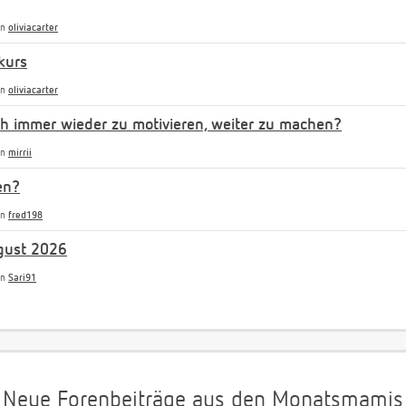
on
oliviacarter
kurs
on
oliviacarter
uch immer wieder zu motivieren, weiter zu machen?
on
mirrii
en?
on
fred198
gust 2026
on
Sari91
Neue Forenbeiträge aus den Monatsmamis