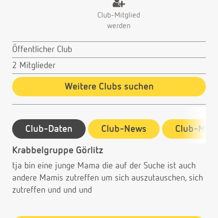
Club-Mitglied
werden
Öffentlicher Club
2 Mitglieder
Weitere Clubs suchen
Club-Daten
Club-News
Club-Mitg
Krabbelgruppe Görlitz
tja bin eine junge Mama die auf der Suche ist auch
andere Mamis zutreffen um sich auszutauschen, sich
zutreffen und und und