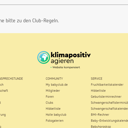
he bitte
zu den Club-Regeln.
SPRECHSTUNDE
COMMUNITY
SERVICE
sch
My babyclub.de
Fruchtbarkeitskalender
chaft
Mitglieder
Hibbelliste
Foren
Geburtsterminrechner
t
Clubs
Schwangerschaftsterminüb
Hibbelliste
Schwangerschaftskalende
rung
Holle babyclub
BMI-Rechner
Fotogalerien
Baby-Entwicklungskalend
g
Babyhoroskop