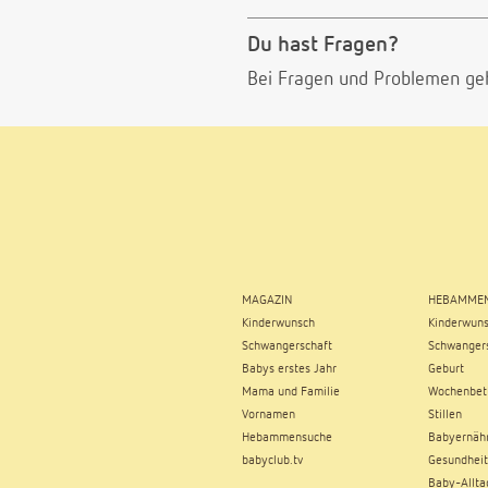
Du hast Fragen?
Bei Fragen und Problemen ge
MAGAZIN
HEBAMMEN
Kinderwunsch
Kinderwun
Schwangerschaft
Schwangers
Babys erstes Jahr
Geburt
Mama und Familie
Wochenbet
Vornamen
Stillen
Hebammensuche
Babyernäh
babyclub.tv
Gesundheit
Baby-Allta