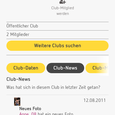
Club-Mitglied
werden
Öffentlicher Club
2 Mitglieder
Weitere Clubs suchen
Club-Daten
Club-News
Club-Mitg
Club-News
Was hat sich in diesem Club in letzter Zeit getan?
12.08.2011
Neues Foto
Anne_08
hat ein neues Foto