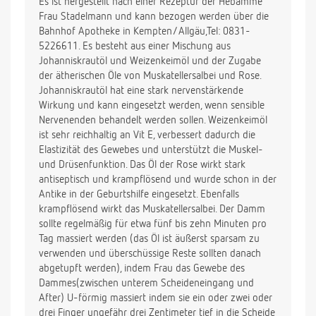
Es ist hergestellt nach einer Rezeptur der Hebamme
Frau Stadelmann und kann bezogen werden über die
Bahnhof Apotheke in Kempten/Allgäu,Tel: 0831-
5226611. Es besteht aus einer Mischung aus
Johanniskrautöl und Weizenkeimöl und der Zugabe
der ätherischen Öle von Muskatellersalbei und Rose.
Johanniskrautöl hat eine stark nervenstärkende
Wirkung und kann eingesetzt werden, wenn sensible
Nervenenden behandelt werden sollen. Weizenkeimöl
ist sehr reichhaltig an Vit E, verbessert dadurch die
Elastizität des Gewebes und unterstützt die Muskel-
und Drüsenfunktion. Das Öl der Rose wirkt stark
antiseptisch und krampflösend und wurde schon in der
Antike in der Geburtshilfe eingesetzt. Ebenfalls
krampflösend wirkt das Muskatellersalbei. Der Damm
sollte regelmäßig für etwa fünf bis zehn Minuten pro
Tag massiert werden (das Öl ist äußerst sparsam zu
verwenden und überschüssige Reste sollten danach
abgetupft werden), indem Frau das Gewebe des
Dammes(zwischen unterem Scheideneingang und
After) U-förmig massiert indem sie ein oder zwei oder
drei Finger ungefähr drei Zentimeter tief in die Scheide