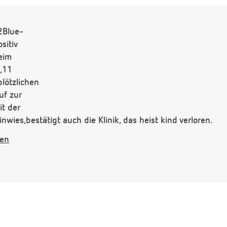
2Blue-
sitiv
eim
8,11
lötzlichen
uf zur
it der
wies,bestätigt auch die Klinik, das heist kind verloren.
lte ich jetzt
gen
ngerschaft warten?
cht 3monate
2Jahr
 Es ist ein wunschkind gewesen
hwangerschaft mit
chaft