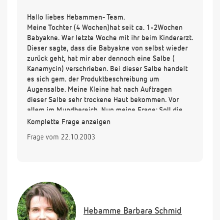
Hallo liebes Hebammen- Team.
Meine Tochter (4 Wochen)hat seit ca. 1-2Wochen
Babyakne. War letzte Woche mit ihr beim Kinderarzt.
Dieser sagte, dass die Babyakne von selbst wieder
zurück geht, hat mir aber dennoch eine Salbe (
Kanamycin) verschrieben. Bei dieser Salbe handelt
es sich gem. der Produktbeschreibung um
Augensalbe. Meine Kleine hat nach Auftragen
dieser Salbe sehr trockene Haut bekommen. Vor
allem im Mundbereich. Nun meine Frage: Soll die
Salbe weiter verwendet werden oder soll ich erst
Komplette Frage anzeigen
einmal abwarten ob die Babyakne von selbst
Frage vom 22.10.2003
verschwindet? Wie lange dauert denn eine
Babyakne in der Regel? Vielen Dank im Voraus.
Hebamme
Barbara Schmid