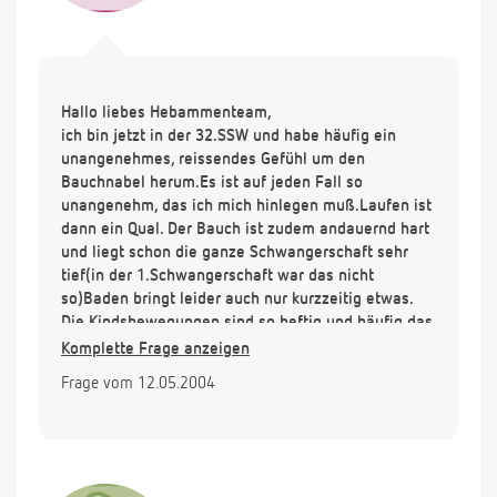
Hallo liebes Hebammenteam,
ich bin jetzt in der 32.SSW und habe häufig ein
unangenehmes, reissendes Gefühl um den
Bauchnabel herum.Es ist auf jeden Fall so
unangenehm, das ich mich hinlegen muß.Laufen ist
dann ein Qual. Der Bauch ist zudem andauernd hart
und liegt schon die ganze Schwangerschaft sehr
tief(in der 1.Schwangerschaft war das nicht
so)Baden bringt leider auch nur kurzzeitig etwas.
Die Kindsbewegungen sind so heftig und häufig das
es auch mehr unangenehm als schön ist. Würde
Komplette Frage anzeigen
mich über einen Rat freuen. Werde mich schonen
Frage vom 12.05.2004
und meinen Arzt deshalb auch nochmal aufsuchen.