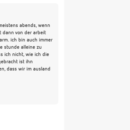
t meistens abends, wenn
st dann von der arbeit
 arm. ich bin auch immer
e stunde alleine zu
 ich nicht, wie ich die
bracht ist ihn
en, dass wir im ausland
mal pro woche einen
ch.
einer machtkampf? würde