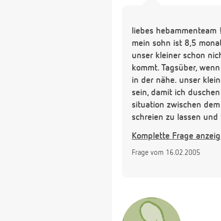
liebes hebammenteam 
mein sohn ist 8,5 monat
unser kleiner schon nich
kommt. Tagsüber, wenn e
in der nähe. unser klei
sein, damit ich duschen
situation zwischen dem
schreien zu lassen und 
leben und der fratz nur
Komplette Frage anzei
anderen kleinen matz da
Frage vom 16.02.2005
die frage ist also, wan
mich sehr über einen ra