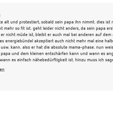
!
e alt und protestiert, sobald sein papa ihn nimmt. dies is
t mehr so fit ist. geht leider nicht anders, da sein papa er
r nicht müde ist, bleibt er auch mal bei anderen auf dem
nes energiebündel akzeptiert auch nicht mehr mal eine halb
 usw. kann. also er hat die absolute mama-phase. nun weiss
 papa und dem kleinen entschärfen kann und wann es ange
wann es einfach nähebedürftigkeit ist. hinzu muss ich sag
 mich hat. wir besuchen zwar fast täglich freunde und ein
gen
mit er kontakt zu anderen hat, aber der hauptpunkt bin i
n ist das beschweren ein bedürfnis und wann ist es ein kl
t freuen. herzlichen dank