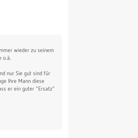
h immer wieder zu seinem
 o.ä.
nd nur Sie gut sind für
ange Ihre Mann diese
s er ein guter "Ersatz"