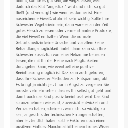
nimmt, könnte es gut sein, die wegzulassen, weil
dadurch das Blut "angedickt" wird und nicht so gut
fließt (und versorgt) wie wenn es dünner ist. Eine
ausreichende Eiweißzufuhr ist sehr wichtig. Sollte Ihre
Schwester Vegetarierin sein, dann wäre es an der Zeit
gutes Fleisch zu essen oder vermehrt andere Produkte,
die viel Eiweiß enthalten. Wenn die normale
Geburtsmedizin keine Ursache und vor allem keine
Behandlungsmöglichkeit findet, dann kann sich Ihre
Schwester zusätzlich von einer Hebamme betreuen
lassen, die mit Ihr der Reihe nach Möglichkeiten
durchgehen kann, wie eventuell eine positive
Beeinflussung möglich ist. Daz kann auch gehören,
dass Ihre Schwester Methoden zur Entspannung übt.
Es bringt ja nichts jetzt nur in Angst zu vergehen. Sie
müsste vielmehr sehen, dass es Ihr selbst gut geht und
damit auch das Kind positiv beeinflusst wird. Das Kind
so anzunehmen wie es ist, Zuversicht entwickeln und
Vertrauen haben, scheinen zwar nicht so wichtig zu
sein, angesichts der technischen Errungenschaften,
aber letztendlich haben solche Faktoren doch einen
positiven Einfluss. Manchmal hilft einem frühes Wissen