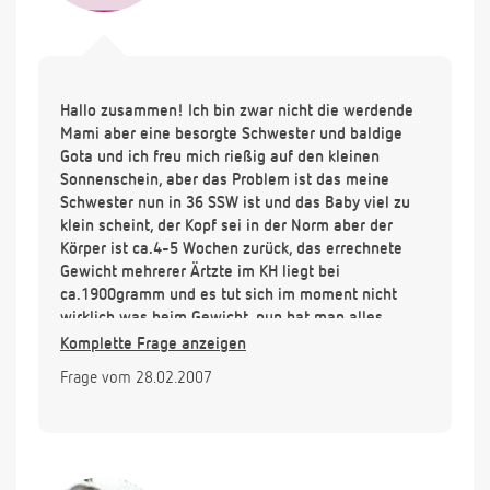
Hallo zusammen! Ich bin zwar nicht die werdende
Mami aber eine besorgte Schwester und baldige
Gota und ich freu mich rießig auf den kleinen
Sonnenschein, aber das Problem ist das meine
Schwester nun in 36 SSW ist und das Baby viel zu
klein scheint, der Kopf sei in der Norm aber der
Körper ist ca.4-5 Wochen zurück, das errechnete
Gewicht mehrerer Ärtzte im KH liegt bei
ca.1900gramm und es tut sich im moment nicht
wirklich was beim Gewicht, nun hat man alles
abgemessen die Blutströme, Augenabstände,
Komplette Frage anzeigen
Nackenfalte( ließ sie schon sehr früh messen und
Frage vom 28.02.2007
war hervorragend),aber irgendetwas scheint nicht
zu stimmen, eine Infektion hat der kleine auch nicht
nun hat sie sich eine Fruchtwasser Untersuchung
machen lassen um das Down Syndrom ausschließen
zu können, sie hat schreckliche Angst, was ist da