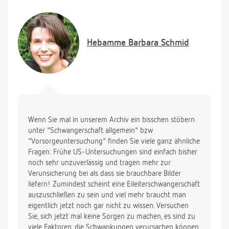
vorher rief sie mich jedoch zu Hause an und meinte
der Schwangerschaftswert läge bei 2400 und passe
zur Größe der Fruchthöhle. Ich solle aber auf
jedenfall noch in die UNI. In der UNI sprach ich mit
Hebamme
Barbara Schmid
einer Schwester, die mich wirklich sehr beruhigte
und meinte, die Schwangerschaft könnte ja früher
sein, als die Ärztin denken würde. Bin nun wirklich
sehr verunsichert, da die Ärztin auch meinte: Es ist
auf jedenfall etwas "drin". Bloß was es ist, das
wisse sie nicht.
Wenn Sie mal in unserem Archiv ein bisschen stöbern
unter "Schwangerschaft allgemein" bzw
"Vorsorgeuntersuchung" finden Sie viele ganz ähnliche
Fragen: Frühe US-Untersuchungen sind einfach bisher
noch sehr unzuverlässig und tragen mehr zur
Verunsicherung bei als dass sie brauchbare Bilder
liefern! Zumindest scheint eine Eileiterschwangerschaft
auszuschließen zu sein und viel mehr braucht man
eigentlich jetzt noch gar nicht zu wissen. Versuchen
Sie, sich jetzt mal keine Sorgen zu machen, es sind zu
viele Faktoren, die Schwankungen verursachen können