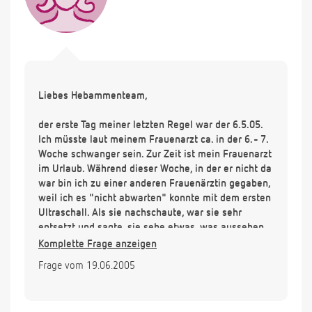
Liebes Hebammenteam,
der erste Tag meiner letzten Regel war der 6.5.05.
Ich müsste laut meinem Frauenarzt ca. in der 6. - 7.
Woche schwanger sein. Zur Zeit ist mein Frauenarzt
im Urlaub. Während dieser Woche, in der er nicht da
war bin ich zu einer anderen Frauenärztin gegaben,
weil ich es "nicht abwarten" konnte mit dem ersten
Ultraschall. Als sie nachschaute, war sie sehr
entsetzt und sagte, sie sehe etwas, was aussehen
könnte wie eine Fruchthöhle. Sie meinte aber, selbst
Komplette Frage anzeigen
wenn es eine Fruchthöhle sein würde, wäre sie viel
Frage vom 19.06.2005
zu klein (7 mm). Sie überwies mich für 2 Tage später
an die UNI-Klinik, da sie eine sehr frühe Fehlgeburt
oder eine Eileiterschwangerschaft vermute. Ein Tag