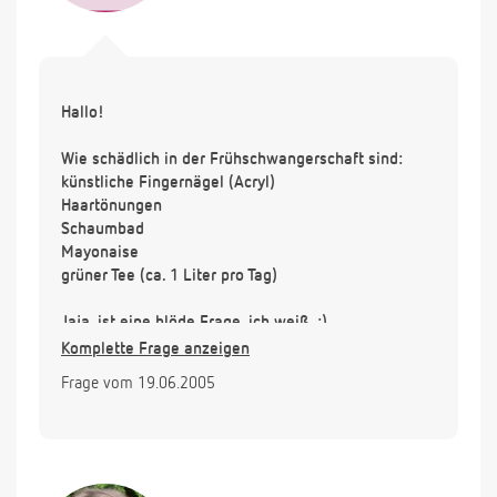
Hallo!
Wie schädlich in der Frühschwangerschaft sind:
künstliche Fingernägel (Acryl)
Haartönungen
Schaumbad
Mayonaise
grüner Tee (ca. 1 Liter pro Tag)
Jaja, ist eine blöde Frage, ich weiß. :)
Komplette Frage anzeigen
Ich weiß noch nicht ob ich schwanger bin (kann erst
Frage vom 19.06.2005
ab 27.6. testen) aber da ich vor einem halben Jahr
eine Fehlgeburt hatte bin ich jetzt natürlich doppelt
vorsichtig.