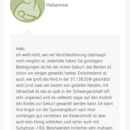
Ich habe irgendwie Angst vor einer Spontangeburt.
Hebamme
Wie hoch ist die Wahrscheinlichkeit, das sich der
Zustand meiner Symphyse und des ISG
verschlechtert?
Würden sie mir eher zur Spontangeburt oder dann
doch lieber zu dem Kaiserschnitt raten?
Hallo,
Vielen Dank im Voraus.
ich weiß nicht, wie viel Verschlechterung überhaupt
noch möglich ist. Jedenfalls haben Sie günstigere
Bedingungen als bei der ersten Geburt: das Becken ist
schon um einiges geweitet/weiter. Entscheidend ist
auch, wie groß das Kind in der 37./38.SSW geschätzt
wird (und zwar am besten von geübten Händen, mit
Ultraschall ist das so spät in der Schwangerschaft oft
sehr ungenau) und ob vielleicht sogar auf den Anstoß
des Kindes zur Geburt gewartet werden kann. Ich kann
Ihre Angst vor der Spontangeburt nach Ihrer
vorherigen gut verstehen; ein Kaiserschnitt ist aber
auch kein Honig schlecken, und sicher auch mit
Symphyse-/ISG-Beschwerden hinterher sehr mühsam.