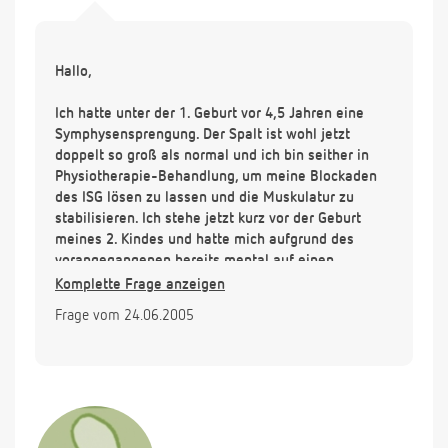
Hallo,
Ich hatte unter der 1. Geburt vor 4,5 Jahren eine
Symphysensprengung. Der Spalt ist wohl jetzt
doppelt so groß als normal und ich bin seither in
Physiotherapie-Behandlung, um meine Blockaden
des ISG lösen zu lassen und die Muskulatur zu
stabilisieren. Ich stehe jetzt kurz vor der Geburt
meines 2. Kindes und hatte mich aufgrund des
vorangegangenen bereits mental auf einen
Kaiserschnitt eingestellt.
Komplette Frage anzeigen
Frage vom 24.06.2005
Nun wurde mir in der Klinik in welcher ich entbinden
werde gesagt, das sie lieber 2 Wochen vor Termin
einleiten würden, somit eine Spontangeburt
durchführen würden. Das Kind wäre dann nicht so
schwer wie bei der 1. Geburt (4300g).