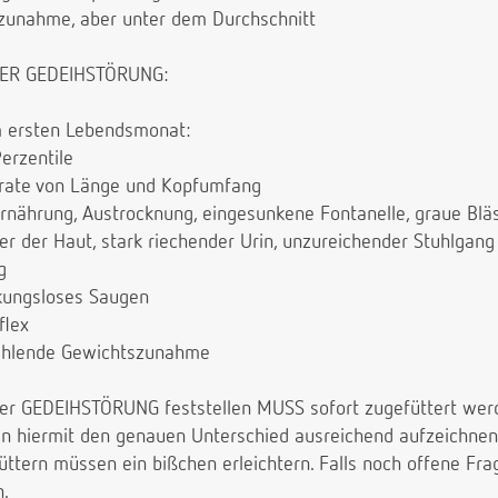
zunahme, aber unter dem Durchschnitt
NER GEDEIHSTÖRUNG:
 ersten Lebendsmonat:
erzentile
rate von Länge und Kopfumfang
nährung, Austrocknung, eingesunkene Fontanelle, graue Bläss
er der Haut, stark riechender Urin, unzureichender Stuhlgang
g
rkungsloses Saugen
flex
ehlende Gewichtszunahme
ner GEDEIHSTÖRUNG feststellen MUSS sofort zugefüttert wer
nen hiermit den genauen Unterschied ausreichend aufzeichnen
üttern müssen ein bißchen erleichtern. Falls noch offene Fra
n.