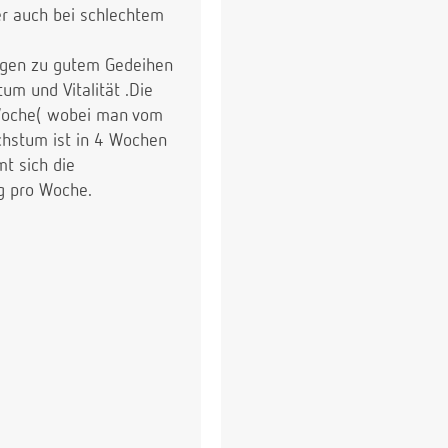
der auch bei schlechtem
ngen zu gutem Gedeihen
m und Vitalität .Die
Woche( wobei man vom
chstum ist in 4 Wochen
t sich die
g pro Woche.