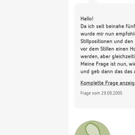
Hallo!
Da ich seit beinahe fü
wurde mir nun empfohle
Stillpositionen und den
vor dem Stillen einen 
werden, aber gleichzeit
Meine Frage ist nun, wi
und geb dann das das 
Und wieviel sollte di
Komplette Frage anzei
Herzlichen Dank im Vor
Frage vom 29.09.2005
Felicitas