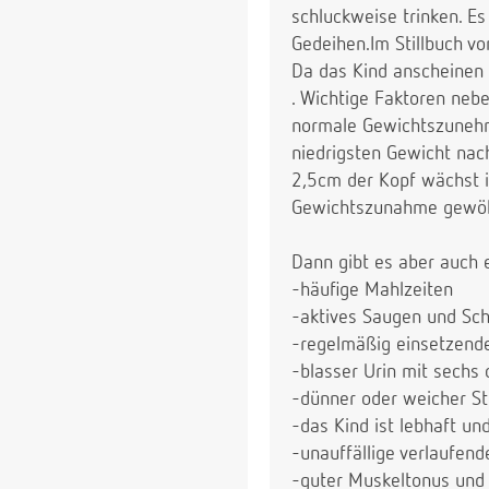
schluckweise trinken. Es
Gedeihen.Im Stillbuch vo
Da das Kind anscheinen
. Wichtige Faktoren neb
normale Gewichtszuneh
niedrigsten Gewicht na
2,5cm der Kopf wächst i
Gewichtszunahme gewöh
Dann gibt es aber auch
-häufige Mahlzeiten
-aktives Saugen und Sc
-regelmäßig einsetzende
-blasser Urin mit sechs
-dünner oder weicher St
-das Kind ist lebhaft un
-unauffällige verlaufen
-guter Muskeltonus und