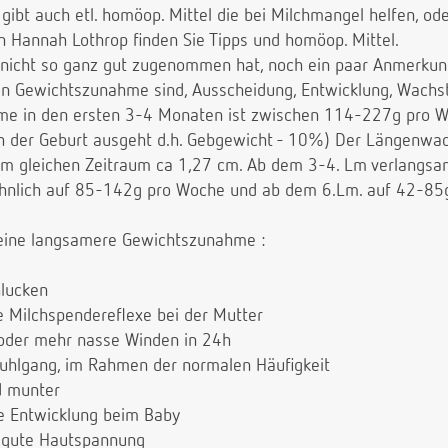
 gibt auch etl. homöop. Mittel die bei Milchmangel helfen, o
n Hannah Lothrop finden Sie Tipps und homöop. Mittel.
 nicht so ganz gut zugenommen hat, noch ein paar Anmerku
en Gewichtszunahme sind, Ausscheidung, Entwicklung, Wachstu
me in den ersten 3-4 Monaten ist zwischen 114-227g pro 
ch der Geburt ausgeht d.h. Gebgewicht - 10%) Der Längenwa
m gleichen Zeitraum ca 1,27 cm. Ab dem 3-4. Lm verlangsam
nlich auf 85-142g pro Woche und ab dem 6.Lm. auf 42-85
 eine langsamere Gewichtszunahme :
hlucken
 Milchspendereflexe bei der Mutter
 oder mehr nasse Winden in 24h
uhlgang, im Rahmen der normalen Häufigkeit
d munter
de Entwicklung beim Baby
 gute Hautspannung