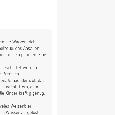
den die Warzen nicht
betreue, das Ansauen
e mal nur zu pumpen. Eine
usgeschüttet werden.
e Premilch.
gen. Je nachdem, ob das
ch nachfüttern, damit
ie Kinder kräftig genug,
freies Weizenbier
s in Wasser aufgelöst