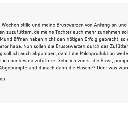
nf Wochen stille und meine Brustwarzen von Anfang an un
n zuzufüttern, da meine Tochter auch mehr zunehmen soll
 Mund öffnen haben nicht den nötigen Erfolg gebracht, so 
Horror habe. Nun sollen die Brustewarzen durch das Zufütt
ig soll ich auch abpumpen, damit die Milchproduktion weite
e ich am besten zufüttere. Gebe ich zuerst die Brust, pumpe
Abgepumpte und danach dann die Flasche? Oder was würd
e Zufütterung mengemäßig ausmachen?
gen
aus!