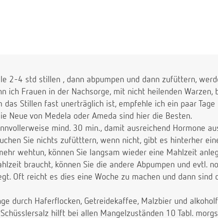
lle 2-4 std stillen , dann abpumpen und dann zufüttern, wer
n ich Frauen in der Nachsorge, mit nicht heilenden Warzen, 
m das Stillen fast unerträglich ist, empfehle ich ein paar Tag
ie Neue von Medela oder Ameda sind hier die Besten.
innvollerweise mind. 30 min., damit ausreichend Hormone a
chen Sie nichts zufütttern, wenn nicht, gibt es hinterher ein
ehr wehtun, können Sie langsam wieder eine Mahlzeit anle
ahlzeit braucht, können Sie die andere Abpumpen und evtl. no
gt. Oft reicht es dies eine Woche zu machen und dann sind d
ge durch Haferflocken, Getreidekaffee, Malzbier und alkohol
s Schüsslersalz hilft bei allen Mangelzuständen 10 Tabl. morg