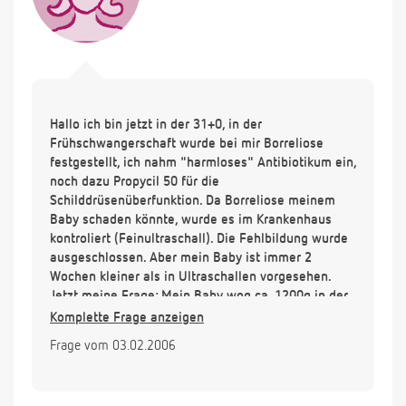
Hallo ich bin jetzt in der 31+0, in der
Frühschwangerschaft wurde bei mir Borreliose
festgestellt, ich nahm "harmloses" Antibiotikum ein,
noch dazu Propycil 50 für die
Schilddrüsenüberfunktion. Da Borreliose meinem
Baby schaden könnte, wurde es im Krankenhaus
kontroliert (Feinultraschall). Die Fehlbildung wurde
ausgeschlossen. Aber mein Baby ist immer 2
Wochen kleiner als in Ultraschallen vorgesehen.
Jetzt meine Frage: Mein Baby wog ca. 1200g in der
29+0 Woche, 2 Wochen später 30+6 wog das baby
Komplette Frage anzeigen
1350 g, d.h. 150 g in 13 Tagen, das ist doch viel zu
Frage vom 03.02.2006
wenig. Die Abmessung war von 2 Unterschiedlichen
Ärztinen, aber an dem selben Gerät. Muss ich mir
Sorgen machen wegen der Geringen