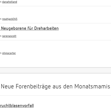
on
danaholland
on
noahjack345
 Neugeborene für Dreharbeiten
on
serenascott
on
oliviacarter
Neue Forenbeiträge aus den Monatsmamis
uchtblasenvorfall