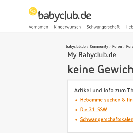
Vornamen
Kinderwunsch
Schwangerschaft
He
babyclub.de
Community
Foren
For
My Babyclub.de
keine Gewic
Artikel und Info zum T
Hebamme suchen & fi
Die 31. SSW
Schwangerschaftskale