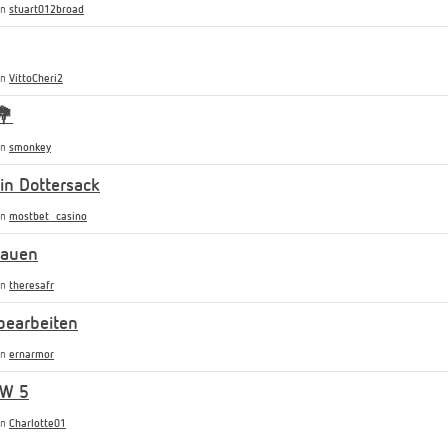
on
stuart012broad
on
VittoCheri2
💐
on
smonkey
n Dottersack
on
mostbet_casino
rauen
on
theresafr
bearbeiten
on
ernarmor
SW 5
on
Charlotte01