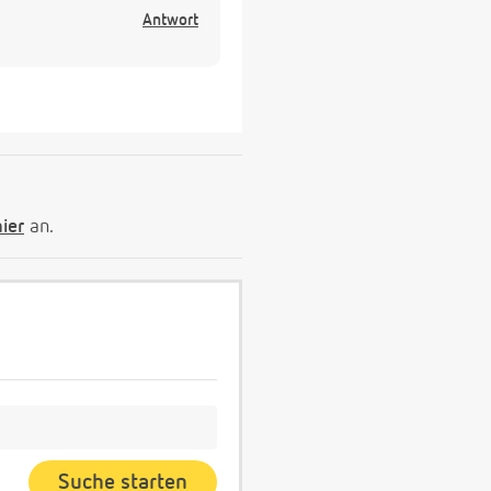
Antwort
hier
an.