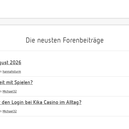
Die neusten Forenbeiträge
gust 2026
on
hannahsturm
it mit Spielen?
on
Michael32
r den Login bei Kika Casino im Alltag?
on
Michael32