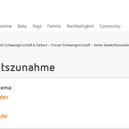
bamme
Baby
Yoga
Familie
Nachhaltigkeit
Community
um Schwangerschaft & Geburt
Forum Schwangerschaft
keine Gewichtszuna
htszunahme
hema:
nden
nder