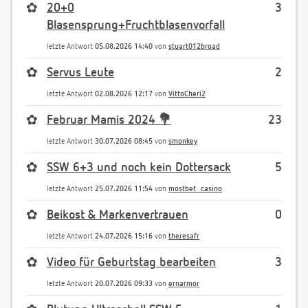
✿
20+0
3
Blasensprung+Fruchtblasenvorfall
letzte Antwort
05.08.2026 14:40
von
stuart012broad
✿
Servus Leute
2
letzte Antwort
02.08.2026 12:17
von
VittoCheri2
✿
Februar Mamis 2024 💐
23
letzte Antwort
30.07.2026 08:45
von
smonkey
✿
SSW 6+3 und noch kein Dottersack
5
letzte Antwort
25.07.2026 11:54
von
mostbet_casino
✿
Beikost & Markenvertrauen
0
letzte Antwort
24.07.2026 15:16
von
theresafr
✿
Video für Geburtstag bearbeiten
3
letzte Antwort
20.07.2026 09:33
von
ernarmor