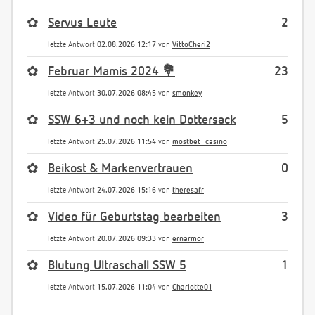
✿
Servus Leute
2
letzte Antwort
02.08.2026 12:17
von
VittoCheri2
✿
Februar Mamis 2024 💐
23
letzte Antwort
30.07.2026 08:45
von
smonkey
✿
SSW 6+3 und noch kein Dottersack
5
letzte Antwort
25.07.2026 11:54
von
mostbet_casino
✿
Beikost & Markenvertrauen
0
letzte Antwort
24.07.2026 15:16
von
theresafr
✿
Video für Geburtstag bearbeiten
3
letzte Antwort
20.07.2026 09:33
von
ernarmor
✿
Blutung Ultraschall SSW 5
1
letzte Antwort
15.07.2026 11:04
von
Charlotte01