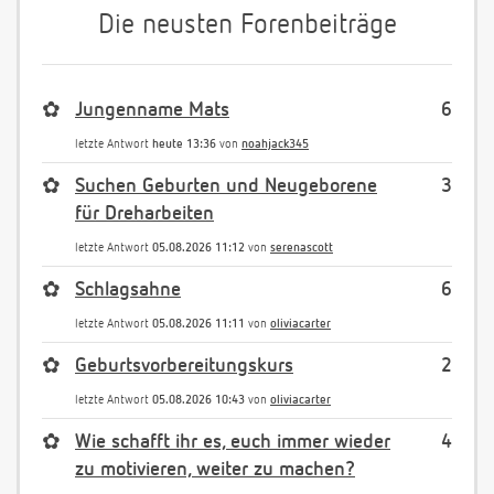
Die neusten Forenbeiträge
✿
Jungenname Mats
6
letzte Antwort
heute 13:36
von
noahjack345
✿
Suchen Geburten und Neugeborene
3
für Dreharbeiten
letzte Antwort
05.08.2026 11:12
von
serenascott
✿
Schlagsahne
6
letzte Antwort
05.08.2026 11:11
von
oliviacarter
✿
Geburtsvorbereitungskurs
2
letzte Antwort
05.08.2026 10:43
von
oliviacarter
✿
Wie schafft ihr es, euch immer wieder
4
zu motivieren, weiter zu machen?