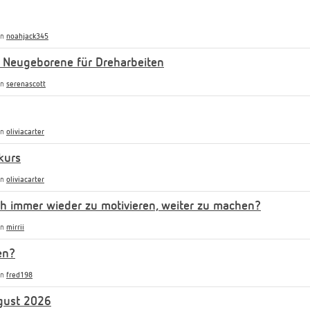
on
noahjack345
 Neugeborene für Dreharbeiten
on
serenascott
on
oliviacarter
kurs
on
oliviacarter
uch immer wieder zu motivieren, weiter zu machen?
on
mirrii
en?
on
fred198
gust 2026