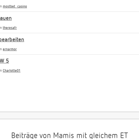
on
mostbet_casino
rauen
on
theresafr
bearbeiten
on
ernarmor
SW 5
on
Charlotte01
Beiträge von Mamis mit gleichem ET