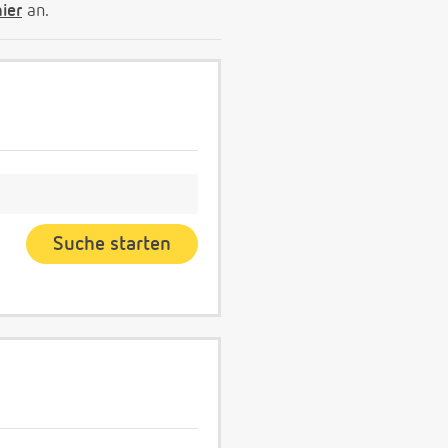
hier
an.