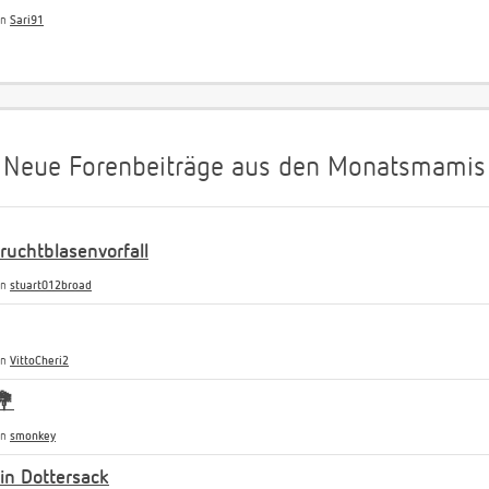
on
Sari91
Neue Forenbeiträge aus den Monatsmamis
uchtblasenvorfall
on
stuart012broad
on
VittoCheri2
💐
on
smonkey
n Dottersack