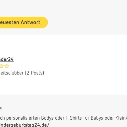
neuesten Antwort
nder24
eitsclubber (2 Posts)
05
ach personalisierten Bodys oder T-Shirts für Babys oder Klei
indergeburtstag24.de/