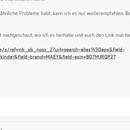
 ähnliche Probleme habt, kann ich es nur weiterempfehlen. Bei
 nachgeschaut, wo ich es herhabe und euch den Link mal hie
e/s/ref=nb_sb_noss_2?url=search-alias%3Daps&field-
z+kinder&field-brand=MAEY&field-asin=B07MJRQP27