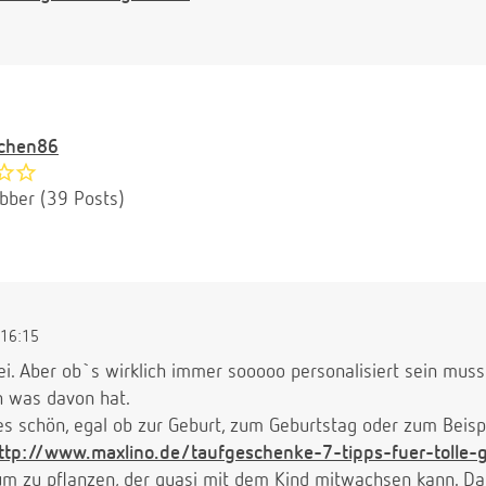
schen86
ubber (39 Posts)
16:15
. Aber ob`s wirklich immer sooooo personalisiert sein muss?
ch was davon hat.
s schön, egal ob zur Geburt, zum Geburtstag oder zum Beispi
ttp://www.maxlino.de/taufgeschenke-7-tipps-fuer-tolle
um zu pflanzen, der quasi mit dem Kind mitwachsen kann. Das 