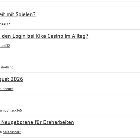
it mit Spielen?
hael32
r den Login bei Kika Casino im Alltag?
hael32
aholland
gust 2026
einneues
on
noahjack345
 Neugeborene für Dreharbeiten
on
serenascott