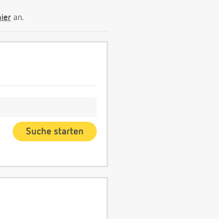
hier
an.