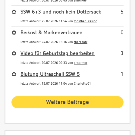
letzte Antwort
30.07.2026 08:45
von
smonkey
✿
SSW 6+3 und noch kein Dottersack
5
letzte Antwort
25.07.2026 11:54
von
mostbet_casino
✿
Beikost & Markenvertrauen
0
letzte Antwort
24.07.2026 15:16
von
theresafr
✿
Video für Geburtstag bearbeiten
3
letzte Antwort
20.07.2026 09:33
von
ernarmor
✿
Blutung Ultraschall SSW 5
1
letzte Antwort
15.07.2026 11:04
von
Charlotte01
Weitere Beiträge