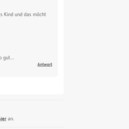
ges Kind und das möcht
so gut…
Antwort
hier
an.