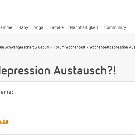
bamme
Baby
Yoga
Familie
Nachhaltigkeit
Community
um Schwangerschaft & Geburt
Forum Wochenbett
Wochenbettdepression Aus
epression Austausch?!
hema:
b.de