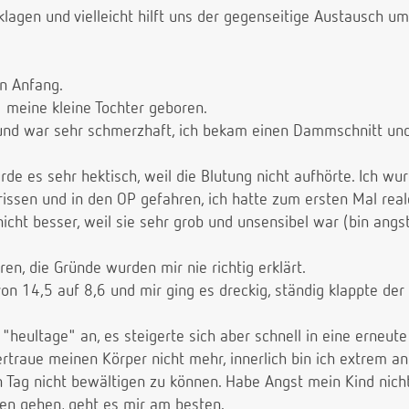
lagen und vielleicht hilft uns der gegenseitige Austausch um 
n Anfang.
meine kleine Tochter geboren.
 und war sehr schmerzhaft, ich bekam einen Dammschnitt un
urde es sehr hektisch, weil die Blutung nicht aufhörte. Ich w
ssen und in den OP gefahren, ich hatte zum ersten Mal real
nicht besser, weil sie sehr grob und unsensibel war (bin angst
ren, die Gründe wurden mir nie richtig erklärt.
n 14,5 auf 8,6 und mir ging es dreckig, ständig klappte der
 "heultage" an, es steigerte sich aber schnell in eine erneut
ertraue meinen Körper nicht mehr, innerlich bin ich extrem a
Tag nicht bewältigen zu können. Habe Angst mein Kind nicht
en gehen, geht es mir am besten.