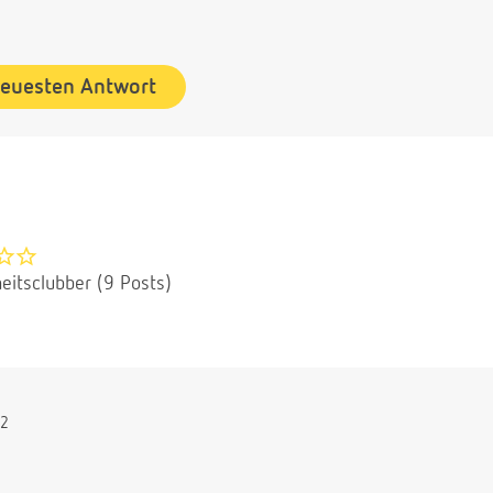
neuesten Antwort
eitsclubber (9 Posts)
52