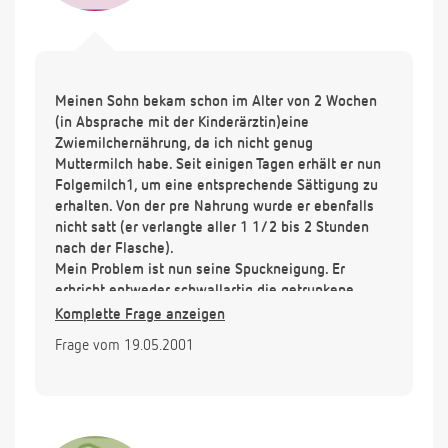
Meinen Sohn bekam schon im Alter von 2 Wochen
(in Absprache mit der Kinderärztin)eine
Zwiemilchernährung, da ich nicht genug
Muttermilch habe. Seit einigen Tagen erhält er nun
Folgemilch1, um eine entsprechende Sättigung zu
erhalten. Von der pre Nahrung wurde er ebenfalls
nicht satt (er verlangte aller 1 1/2 bis 2 Stunden
nach der Flasche).
Mein Problem ist nun seine Spuckneigung. Er
erbricht entweder schwallartig die getrunkene
Menge oder spuckt oft stundenlang kleinere
Komplette Frage anzeigen
Mengen. Dadurch ist er ständig unzufrieden und
Frage vom 19.05.2001
hungrig. Gern würde ich von der jetzigen Nahrung
(Milasan) auf Humana baby-fit umstellen. Kann ich
dies bedenkenlos tun oder gibt es eine andere
Möglichkeit die Spuckneigung zu reduzieren? Ich
lasse ihn öfter als 2 mal ein Bäuerchen machen,