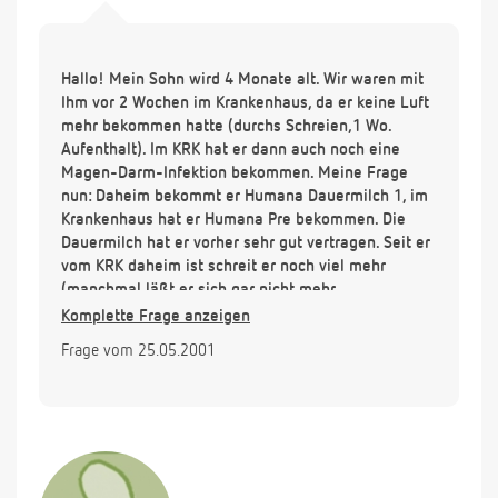
Hallo! Mein Sohn wird 4 Monate alt. Wir waren mit
Ihm vor 2 Wochen im Krankenhaus, da er keine Luft
mehr bekommen hatte (durchs Schreien,1 Wo.
Aufenthalt). Im KRK hat er dann auch noch eine
Magen-Darm-Infektion bekommen. Meine Frage
nun: Daheim bekommt er Humana Dauermilch 1, im
Krankenhaus hat er Humana Pre bekommen. Die
Dauermilch hat er vorher sehr gut vertragen. Seit er
vom KRK daheim ist schreit er noch viel mehr
(manchmal läßt er sich gar nicht mehr
beruhigen)ich glaube, daß er Blähungen hat. Kann
Komplette Frage anzeigen
dies von der Nahrung kommen? Müssen wir jetzt
Frage vom 25.05.2001
auch umstellen? Ich habe bedenken, daß er dann
nachts nicht mehr so gut schläft!
Vielen Dank für Ihre Antwort!