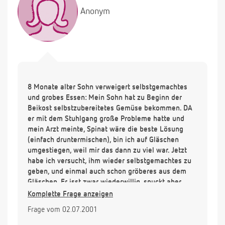
Anonym
8 Monate alter Sohn verweigert selbstgemachtes
und grobes Essen: Mein Sohn hat zu Beginn der
Beikost selbstzubereitetes Gemüse bekommen. DA
er mit dem Stuhlgang große Probleme hatte und
mein Arzt meinte, Spinat wäre die beste Lösung
(einfach druntermischen), bin ich auf Gläschen
umgestiegen, weil mir das dann zu viel war. Jetzt
habe ich versucht, ihm wieder selbstgemachtes zu
geben, und einmal auch schon gröberes aus dem
Gläschen. Er isst zwar wiederwillig, spuckt aber
hinterher. Und sobald der magen gefüllt ist, will er
Komplette Frage anzeigen
nichts mehr. Er schafft gerade mal 1/2 Gläschen.
Frage vom 02.07.2001
Soll ich einfach nochmal warten und es später
nochmal versuchen?