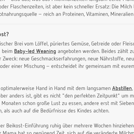
oder Flaschenzeiten, ist aber kein schneller Ersatz: Die Milc
ptnahrungsquelle – reich an Proteinen, Vitaminen, Mineralie
ost?
ssischer Brei vom Löffel, püriertes Gemüse, Getreide oder Fle
e beim
Baby-led Weaning
angeboten werden. Beides zählt zu
er Zweck: neue Geschmackserfahrungen, neue Nährstoffe, neue
od oder einer Mischung – entscheidet ihr gemeinsam mit eure
t optimalerweise Hand in Hand mit dem langsamen
Abstillen
er anders ist, gibt es nicht "den perfekten Zeitpunkt" um m
Monaten schon große Lust zu essen, andere erst mit Sieben o
, als auch auf die Bedürfnisse des Kindes achten.
der Beikost-Einführung ruhig über mehrere Wochen hinziehen
r Mama hat so genügend Zeit, sich auf die veränderte Milchm