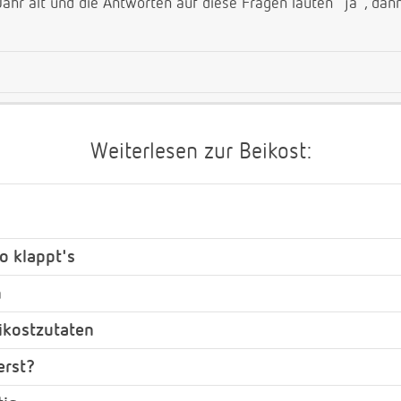
ahr alt und die Antworten auf diese Fragen lauten "ja", dann 
Weiterlesen zur Beikost:
so klappt's
n
eikostzutaten
erst?