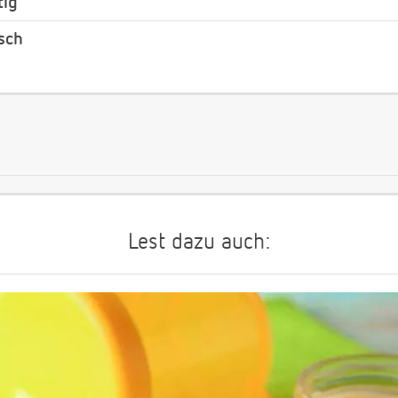
tig
isch
Lest dazu auch: