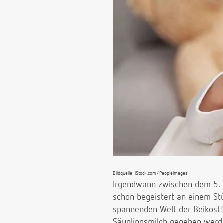
Bildquelle: iStock.com/PeopleImages
Irgendwann zwischen dem 5. un
schon begeistert an einem St
spannenden Welt der Beikost! 
Säuglingsmilch gegeben werde