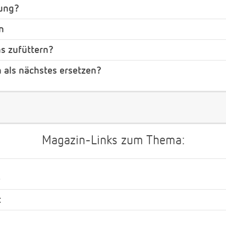
tung?
n
ns zufüttern?
h als nächstes ersetzen?
Magazin-Links zum Thema:
e
t