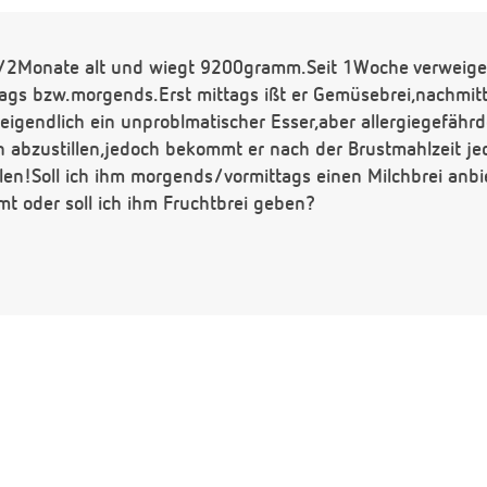
1/2Monate alt und wiegt 9200gramm.Seit 1Woche verweiger
tags bzw.morgends.Erst mittags ißt er Gemüsebrei,nachmit
 eigendlich ein unproblmatischer Esser,aber allergiegefährd
n abzustillen,jedoch bekommt er nach der Brustmahlzeit je
en!Soll ich ihm morgends/vormittags einen Milchbrei anbie
mt oder soll ich ihm Fruchtbrei geben?