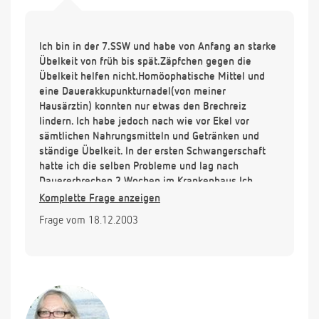
Ich bin in der 7.SSW und habe von Anfang an starke
Übelkeit von früh bis spät.Zäpfchen gegen die
Übelkeit helfen nicht.Homöophatische Mittel und
eine Dauerakkupunkturnadel(von meiner
Hausärztin) konnten nur etwas den Brechreiz
lindern. Ich habe jedoch nach wie vor Ekel vor
sämtlichen Nahrungsmitteln und Getränken und
ständige Übelkeit. In der ersten Schwangerschaft
hatte ich die selben Probleme und lag nach
Dauererbrechen 2 Wochen im Krankenhaus.Ich
möchte auf keinen Fall das es wieder so weit
Komplette Frage anzeigen
kommt. Können sie mir noch einen Rat geben?
Frage vom 18.12.2003
Vielen Dank im Voraus.