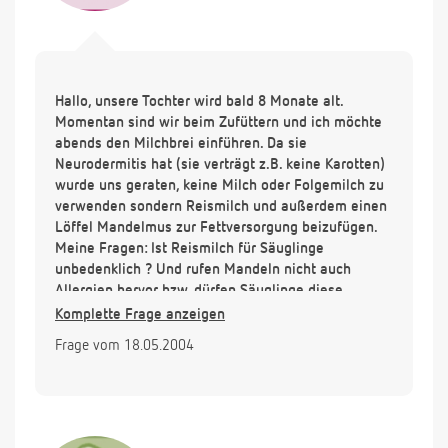
Hallo, unsere Tochter wird bald 8 Monate alt.
Momentan sind wir beim Zufüttern und ich möchte
abends den Milchbrei einführen. Da sie
Neurodermitis hat (sie verträgt z.B. keine Karotten)
wurde uns geraten, keine Milch oder Folgemilch zu
verwenden sondern Reismilch und außerdem einen
Löffel Mandelmus zur Fettversorgung beizufügen.
Meine Fragen: Ist Reismilch für Säuglinge
unbedenklich ? Und rufen Mandeln nicht auch
Allergien hervor bzw. dürfen Säuglinge diese
überhaupt schon zu sich nehmen ? Vielen dank für
Komplette Frage anzeigen
Ihre Antwort. Gruß Anja H.
Frage vom 18.05.2004