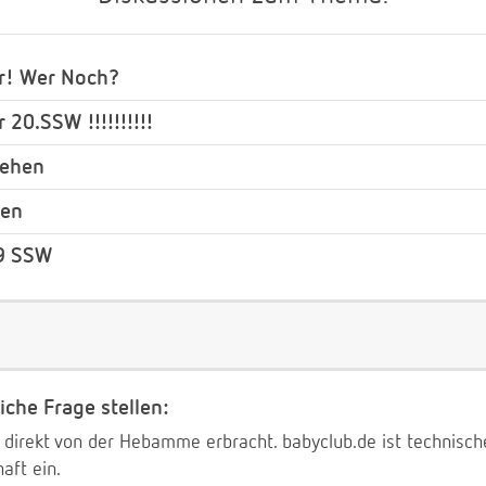
r! Wer Noch?
 20.SSW !!!!!!!!!!
Wehen
ien
 9 SSW
iche Frage stellen:
 direkt von der Hebamme erbracht. babyclub.de ist technischer
aft ein.