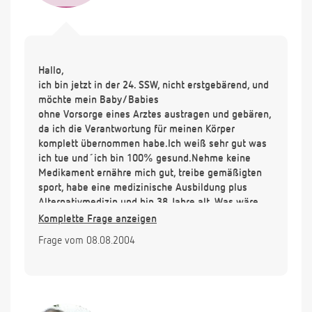
Hallo,
ich bin jetzt in der 24. SSW, nicht erstgebärend, und
möchte mein Baby/Babies
ohne Vorsorge eines Arztes austragen und gebären,
da ich die Verantwortung für meinen Körper
komplett übernommen habe.Ich weiß sehr gut was
ich tue und´ich bin 100% gesund.Nehme keine
Medikament ernähre mich gut, treibe gemäßigten
sport, habe eine medizinische Ausbildung plus
Alternativmedizin und bin 38 Jahre alt. Was wäre
trotzdem nötig? Ich möchte auf der Insel Isla
Komplette Frage anzeigen
Mujeres in der Karibik gebären.
Frage vom 08.08.2004
Vielen Dank