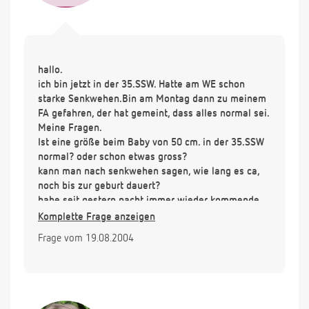
hallo.
ich bin jetzt in der 35.SSW. Hatte am WE schon
starke Senkwehen.Bin am Montag dann zu meinem
FA gefahren, der hat gemeint, dass alles normal sei.
Meine Fragen.
Ist eine größe beim Baby von 50 cm. in der 35.SSW
normal? oder schon etwas gross?
kann man nach senkwehen sagen, wie lang es ca,
noch bis zur geburt dauert?
habe seit gestern nacht immer wieder kommende
bauchschmerzen. (wie periodenschmerzen) sind das
Komplette Frage anzeigen
auch noch senkwehen?
Frage vom 19.08.2004
vielen dank für die antwort
grüße