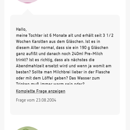
Hallo,
meine Tochter ist 6 Monate alt und erhält seit 3 1/2
Wochen Karotten aus dem Gläschen. Ist es in
diesem Alter normal, dass sie ein 190 g Gläschen
ganz aufißt und danach noch 240ml Pre-Milch
trinkt? Ist es richtig, dass als nächstes die
Abendmahlzeit ersetzt wird und wenn ja womit am
besten? Sollte man Milchbrei lieber in der Flasche
oder mit dem Löffel geben? Das Wasser zum
Trinken muß immer warm sein oder?
Vielen Dank im voraus!!
Komplette Frage anzeigen
Frage vom 23.08.2004