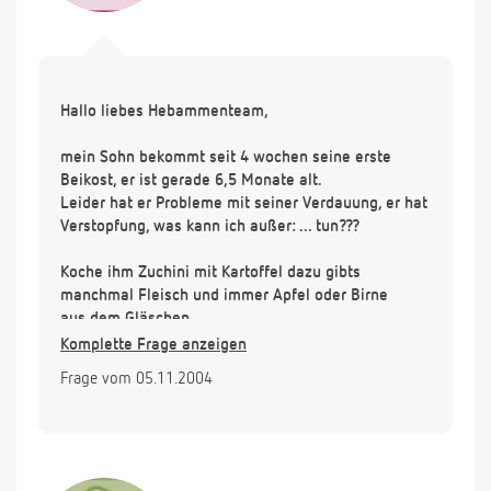
Hallo liebes Hebammenteam,
mein Sohn bekommt seit 4 wochen seine erste
Beikost, er ist gerade 6,5 Monate alt.
Leider hat er Probleme mit seiner Verdauung, er hat
Verstopfung, was kann ich außer: ... tun???
Koche ihm Zuchini mit Kartoffel dazu gibts
manchmal Fleisch und immer Apfel oder Birne
aus dem Gläschen.
Habe auch schon Tee mit Apfelsaft probiert und
Komplette Frage anzeigen
Zwischenmahlzeiten mit Obst, habe auch schon
Frage vom 05.11.2004
Milchzucker den Milchfläschen zugegeben
(Tagesmenge 1 Teelöffel).
Kann ich je Karotte und Banane füttern?