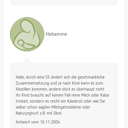
Kostverächter nur Milch pur oder in Form von Kakao
mag sie nicht. Aus der Flasche trinkt sie sowieso
nichts. Braucht sie in der Früh noch Milch? Kann ich
Ihr ggf. auch Joghurt geben oder einfach nochmal
den Vollmilch- Getreidebrei und dann als
Hebamme
Zwischenmahlzeit nur Obst (bisher Obst und
Butterbrot)?
Hallo, durch eine SS ändert sich die geschmackliche
Zusammensetzung und je nach Kind kann es zum
Abstillen kommen, andere stört es überhaupt nicht.
Ihr Kind braucht auf keinen Fall reine Milch oder Kaba
trinken, sondern es reicht ein Käsebrot oder wie Sie
selber schon sagten Milchgetreidebrei oder
Naturjoghurt z.B. mit Obst.
Antwort vom 16.11.2004