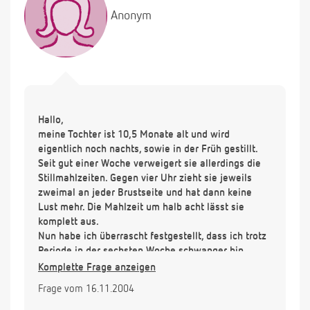
Anonym
Hallo,
meine Tochter ist 10,5 Monate alt und wird
eigentlich noch nachts, sowie in der Früh gestillt.
Seit gut einer Woche verweigert sie allerdings die
Stillmahlzeiten. Gegen vier Uhr zieht sie jeweils
zweimal an jeder Brustseite und hat dann keine
Lust mehr. Die Mahlzeit um halb acht lässt sie
komplett aus.
Nun habe ich überrascht festgestellt, dass ich trotz
Periode in der sechsten Woche schwanger bin .....
kann es sein, dass dann die Milch anders schmeckt?
Komplette Frage anzeigen
Was gebe ich meiner Tochter statt dessen? Sie
Frage vom 16.11.2004
erhält Abends eine großzügig bemessene Portion
Vollmilch-Getreidebreis und ist auch sonst kein