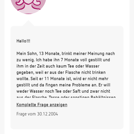
Hallo!!!
Mein Sohn, 13 Monate, trinkt meiner Meinung nach
zu wenig. Ich habe ihn 7 Monate voll gestillt und
ihm in der Zeit auch kaum Tee oder Wasser
gegeben, weil er aus der Flasche nicht trinken
wollte. Seit er 11 Monate ist, wird er nicht mehr
gestillt und da fingen meine Probleme an. Er will
weder Wasser noch Tee oder Saft und zwar nicht
aus der Flasche, Tasse oder sonstigen Behältnissen.
Ich habe Angst er bekommt zu wenig Flüssigkeit.
Komplette Frage anzeigen
Das einzige was er trinkt sind morgens 200-250 ml
Frage vom 30.12.2004
Milch und damit er etwas mehr trinkt gebe ich ihm
in letzter Zeit auch nachmittags nochmal zu seiner
Obstmahlzeit so ca. 150 ml Milch. Denn Milch ist