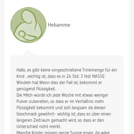
das einzig flüssige, was er richtig gut trinkt.
Habt ihr vielleicht eine Anregung für mich was ich
noch probieren kann?? Und wieviel müsste er in
Hebamme
seinem Alter trinken???
Vielen Dank für die Antwort.....
Liebe Grüße
Silke
Hallo, es gibt keine vorgeschriebene Trinkmenge für ein
Kind , wichtig ist, dass es in 24 Std. 3 fest NASSE
Windeln hat.Wenn dies der Fall ist, bekommt er
genügend Flüssigkeit.
Die Milch würde ich jede Woche mit etwas weniger
Pulver zubereiten, so dass er im Verhältnis mehr
Flüssigkeit bekommt und sich langsam da diesen
Geschmack gewöhnt- wichtig ist, dass es über einen
längeren Zeitraum gemacht wird, so dass er den
Unterschied nicht merkt.
Manche Kinder mögen gerne Suppe essen, da wäre