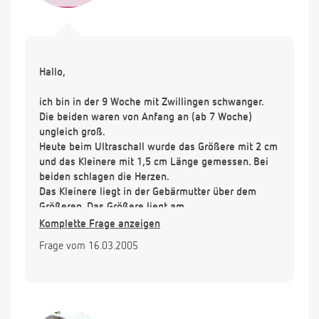
Hallo,
ich bin in der 9 Woche mit Zwillingen schwanger.
Die beiden waren von Anfang an (ab 7 Woche)
ungleich groß.
Heute beim Ultraschall wurde das Größere mit 2 cm
und das Kleinere mit 1,5 cm Länge gemessen. Bei
beiden schlagen die Herzen.
Das Kleinere liegt in der Gebärmutter über dem
Größeren. Das Größere liegt am
Gebärmutterausgang.
Komplette Frage anzeigen
Ist diese Abweichung von 5 mm des Kleineren noch
Frage vom 16.03.2005
im Bereich des Normalen, oder besteht ein hohe
Gefahr, daß das Kleinere so sehr unterentwickelt ist,
das es in den nächsten Wochen noch abgeht?
Vielen Dank für Ihre Antwort.