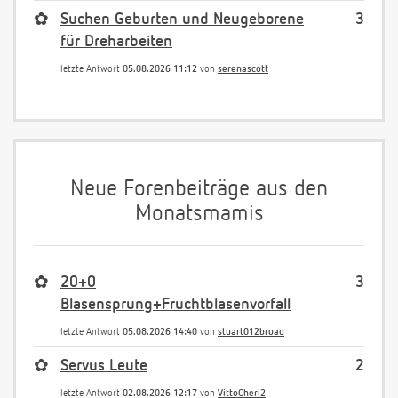
✿
Suchen Geburten und Neugeborene
3
für Dreharbeiten
letzte Antwort
05.08.2026 11:12
von
serenascott
Neue Forenbeiträge aus den
Monatsmamis
✿
20+0
3
Blasensprung+Fruchtblasenvorfall
letzte Antwort
05.08.2026 14:40
von
stuart012broad
✿
Servus Leute
2
letzte Antwort
02.08.2026 12:17
von
VittoCheri2