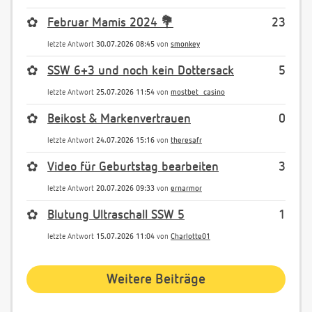
✿
Februar Mamis 2024 💐
23
letzte Antwort
30.07.2026 08:45
von
smonkey
✿
SSW 6+3 und noch kein Dottersack
5
letzte Antwort
25.07.2026 11:54
von
mostbet_casino
✿
Beikost & Markenvertrauen
0
letzte Antwort
24.07.2026 15:16
von
theresafr
✿
Video für Geburtstag bearbeiten
3
letzte Antwort
20.07.2026 09:33
von
ernarmor
✿
Blutung Ultraschall SSW 5
1
letzte Antwort
15.07.2026 11:04
von
Charlotte01
Weitere Beiträge