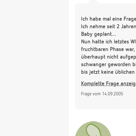
Ich habe mal eine Frage
Ich nehme seit 2 Jahren
Baby geplant...
Nun hatte ich letztes 
fruchtbaren Phase war, 
überhaupt nicht aufgep
schwanger geworden bin.
bis jetzt keine üblichen
Unterleib, an dem Tag 
Komplette Frage anzei
sicheren Test machen? 
Frage vom 14.09.2005
Würde mich - wenn ich 
Über eine kurze Info wä
LG