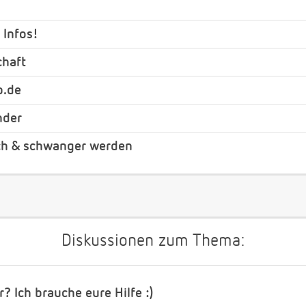
 Infos!
chaft
b.de
nder
ch & schwanger werden
Diskussionen zum Thema:
r? Ich brauche eure Hilfe :)