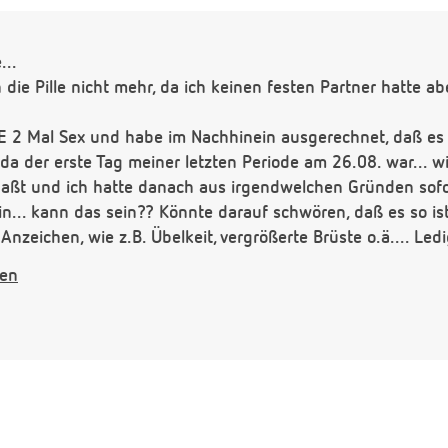
...
 die Pille nicht mehr, da ich keinen festen Partner hatte ab
WE 2 Mal Sex und habe im Nachhinein ausgerechnet, daß es 
da der erste Tag meiner letzten Periode am 26.08. war... 
aßt und ich hatte danach aus irgendwelchen Gründen sofor
.. kann das sein?? Könnte darauf schwören, daß es so ist.
 Anzeichen, wie z.B. Übelkeit, vergrößerte Brüste o.ä.... Led
wo ich Sex hatte und den Tag darauf... wann kann ich früh
gen
Und wann fangen frühestens die "Nebenwirkungen" wie z.B
genau darüber nachdenke - schon über eine Schwangerscha
re ich sehr dankbar.