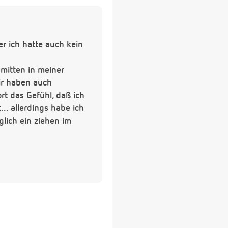
er ich hatte auch kein
mitten in meiner
wir haben auch
t das Gefühl, daß ich
.. allerdings habe ich
iglich ein ziehen im
estens einen halbwegs
. Übelkeit etc. an??
ft freuen...