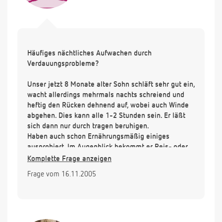
Häufiges nächtliches Aufwachen durch
Verdauungsprobleme?
Unser jetzt 8 Monate alter Sohn schläft sehr gut ein,
wacht allerdings mehrmals nachts schreiend und
heftig den Rücken dehnend auf, wobei auch Winde
abgehen. Dies kann alle 1-2 Stunden sein. Er läßt
sich dann nur durch tragen beruhigen.
Haben auch schon Ernährungsmäßig einiges
ausprobiert. Im Augenblick bekommt er Reis- oder
Hirsebrei nicht mit Milch zubereitet, Gemüsebrei
Komplette Frage anzeigen
und Apfel-Birnenmus.
Frage vom 16.11.2005
Haben Sie villeicht einen Tipp für uns? Liegt es an
der Ernährung?
vielen lieben Dank schon im vorraus.